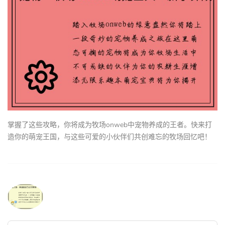
掌握了这些攻略，你将成为牧场onweb中宠物养成的王者。快来打
造你的萌宠王国，与这些可爱的小伙伴们共创难忘的牧场回忆吧！