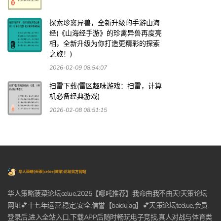
探索珍禽异兽，全新升级的手游山海
经(《山海经手游》的珍禽异兽再度亮
相，全新升级为你打造更精彩的探索
之旅！)
2026-02-09 08:54:07
扫雷下载(雷区趣味游戏：扫雷，计算
机必备经典游戏)
2026-02-08 08:51:15
华人策略菠菜论坛celue,2025【哪吒推荐】我命由我不由天!天策论坛
网址💕十七年运营,稳定,安全,信誉【baidu.ag】💕天策论坛tcelue,会员
登录后,进入全站入口,下载APP后随时畅玩电子竞技,真人对战与体育类