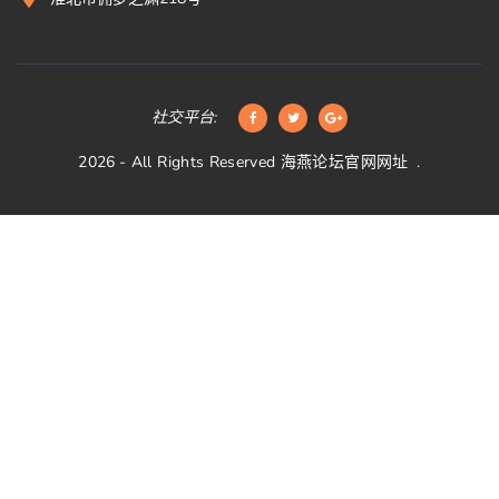
社交平台:
2026
- All Rights Reserved
海燕论坛官网网址
.