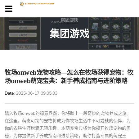
集团游戏
牧场onweb宠物攻略—怎么在牧场获得宠物：牧
场onweb萌宠宝典：新手养成指南与进阶策略
Date
2025-06-17 09:05:03
踏入牧场onweb的绿意盎然，你将踏上一段奇妙的宠物养成之旅。
在这里，萌态可掬的宠物将成为你牧场生活中不可或缺的伙伴，为
你的农耕生涯增添无限乐趣。本萌宠宝典将为你揭开牧场宠物的奥
秘，为你提供新手养成指南和进阶策略，助你打造专属的萌宠王