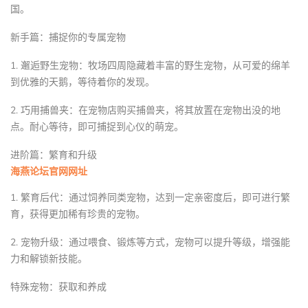
国。
新手篇：捕捉你的专属宠物
1. 邂逅野生宠物：牧场四周隐藏着丰富的野生宠物，从可爱的绵羊
到优雅的天鹅，等待着你的发现。
2. 巧用捕兽夹：在宠物店购买捕兽夹，将其放置在宠物出没的地
点。耐心等待，即可捕捉到心仪的萌宠。
进阶篇：繁育和升级
海燕论坛官网网址
1. 繁育后代：通过饲养同类宠物，达到一定亲密度后，即可进行繁
育，获得更加稀有珍贵的宠物。
2. 宠物升级：通过喂食、锻炼等方式，宠物可以提升等级，增强能
力和解锁新技能。
特殊宠物：获取和养成