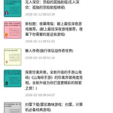
无人深空：货船的孤独航程(无人深
空：孤独的货船航程继续)
2026-02-12 08:52:39
新标题：夜幕降临：献上最佳深夜游
戏推荐。(献上最佳深夜游戏推荐，夜
幕下你需要的是这些游戏)
2026-02-11 08:51:52
散人传奇(独行侠征战传奇世界)
2026-02-10 08:51:16
探索珍禽异兽，全新升级的手游山海
经(《山海经手游》的珍禽异兽再度亮
相，全新升级为你打造更精彩的探索
之旅！)
2026-02-09 08:54:07
扫雷下载(雷区趣味游戏：扫雷，计算
机必备经典游戏)