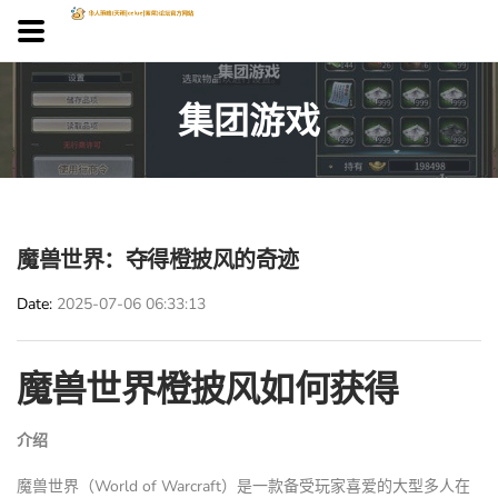
集团游戏
魔兽世界：夺得橙披风的奇迹
Date
2025-07-06 06:33:13
魔兽世界橙披风如何获得
介绍
魔兽世界（World of Warcraft）是一款备受玩家喜爱的大型多人在