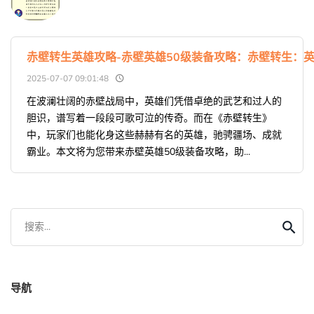
赤壁转生英雄攻略-赤壁英雄50级装备攻略：赤壁转生：
2025-07-07 09:01:48
在波澜壮阔的赤壁战局中，英雄们凭借卓绝的武艺和过人的
胆识，谱写着一段段可歌可泣的传奇。而在《赤壁转生》
中，玩家们也能化身这些赫赫有名的英雄，驰骋疆场、成就
霸业。本文将为您带来赤壁英雄50级装备攻略，助...
搜索...
导航