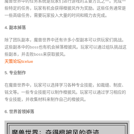
魔兽世界中的任务系统是玩家们进行游戏的主要方式之一。完成一
些特定的任务，玩家有机会获得橙披风作为奖励。这些任务通常是
一些高级任务，需要玩家投入大量的时间和精力去完成。
4. 副本掉落
除了团队副本，魔兽世界中还有许多小型副本可以供玩家们挑战。
这些副本中的boss也有机会掉落橙披风。玩家可以通过组队挑战这
些副本，并击败boss来获取披风。
天策论坛tcelue
5. 专业制作
在魔兽世界中，玩家可以选择学习各种专业技能，如裁缝、制皮、
铭文等。一些专业技能可以制作橙披风。玩家可以通过学习相应的
专业技能，并收集材料来制作自己的橙披风。
6. 世界首领掉落