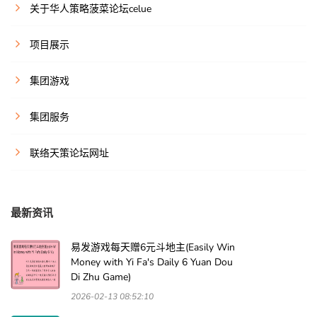
关于华人策略菠菜论坛celue
项目展示
集团游戏
集团服务
联络天策论坛网址
最新资讯
易发游戏每天赠6元斗地主(Easily Win
Money with Yi Fa's Daily 6 Yuan Dou
Di Zhu Game)
2026-02-13 08:52:10