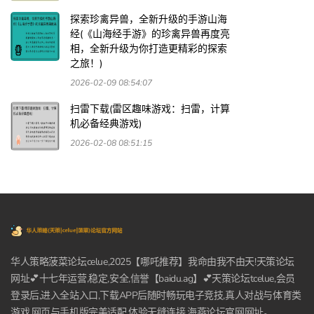
探索珍禽异兽，全新升级的手游山海
经(《山海经手游》的珍禽异兽再度亮
相，全新升级为你打造更精彩的探索
之旅！)
2026-02-09 08:54:07
扫雷下载(雷区趣味游戏：扫雷，计算
机必备经典游戏)
2026-02-08 08:51:15
华人策略菠菜论坛celue,2025【哪吒推荐】我命由我不由天!天策论坛
网址💕十七年运营,稳定,安全,信誉【baidu.ag】💕天策论坛tcelue,会员
登录后,进入全站入口,下载APP后随时畅玩电子竞技,真人对战与体育类
游戏,网页与手机版完美适配,体验无缝连接,海燕论坛官网网址。